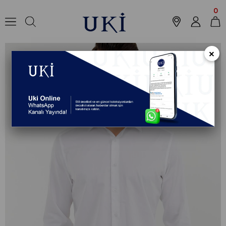
Anasayfa
Koleksiyon
Gömlek
Casual Gömlek
BEYAZ Slim Fit Uzun
0
×