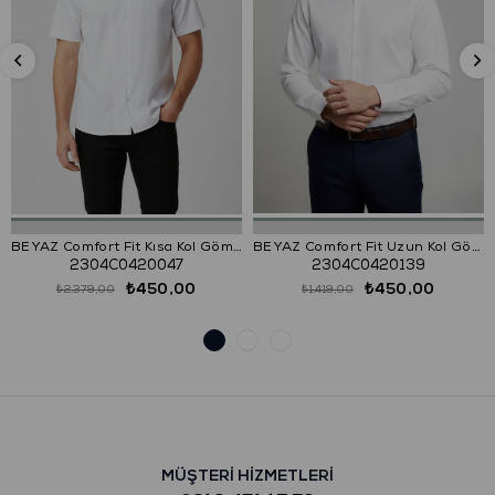
BEYAZ Comfort Fit Kısa Kol Gömlek
BEYAZ Comfort Fit Uzun Kol Gömlek
2304C0420047
2304C0420139
₺450,00
₺450,00
₺2.379,00
₺1.419,00
MÜŞTERİ HİZMETLERİ