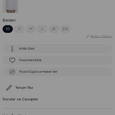
Beden
XS
S
M
L
XL
2XL
Beden Tablosu
Kritik Stok
Favorilere Ekle
Fiyat Düşünce Haber Ver
Yorum Yaz
Sorular ve Cevaplar