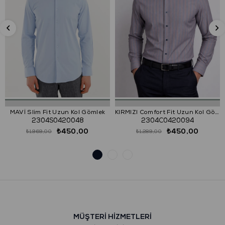
MAVİ Slim Fit Uzun Kol Gömlek
KIRMIZI Comfort Fit Uzun Kol Gömlek
2304S0420048
2304C0420094
₺450,00
₺450,00
₺1.969,00
₺1.289,00
MÜŞTERİ HİZMETLERİ