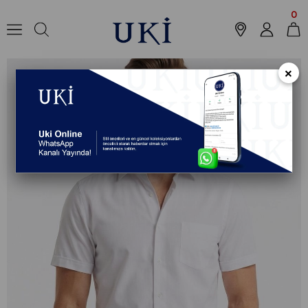
Anasayfa
Koleksiyon
Gömlek
Klasik Gömlek
BEYAZ Comfort Fit Kıs
0
×