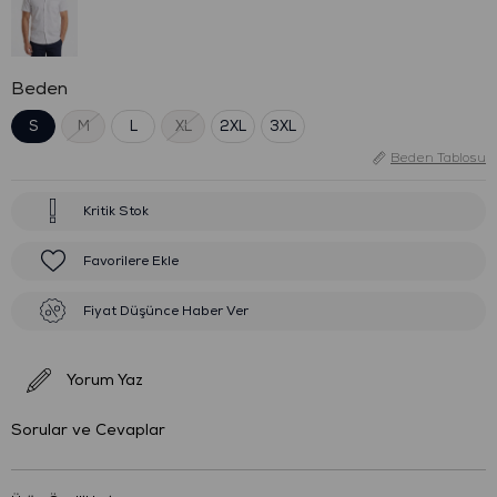
Beden
S
M
L
XL
2XL
3XL
Beden Tablosu
Kritik Stok
Favorilere Ekle
Fiyat Düşünce Haber Ver
Yorum Yaz
Sorular ve Cevaplar