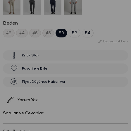
Beden
42
44
46
48
50
52
54
Beden Tablosu
Kritik Stok
Favorilere Ekle
Fiyat Düşünce Haber Ver
Yorum Yaz
Sorular ve Cevaplar