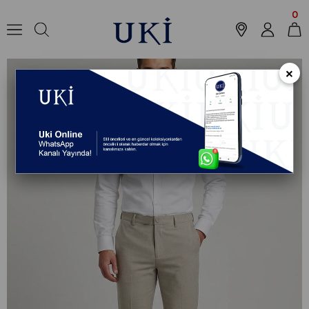
Anasayfa
Koleksiyon
Pantolon
Jogger Pantolon
BEJ Comfort Fit 
0
×