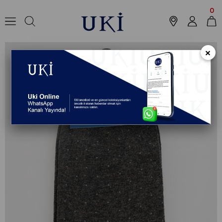
Anasayfa
Outlet
Aksesuar
Casual Ayakkabı
ANTRASİT Desenli So
0
×