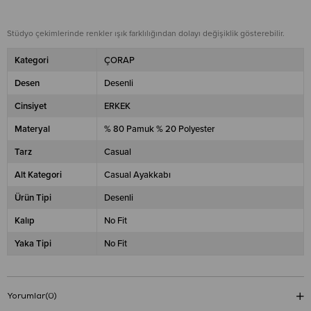
Stüdyo çekimlerinde renkler ışık farklılığından dolayı değişiklik gösterebilir.
Kategori
ÇORAP
Desen
Desenli
Cinsiyet
ERKEK
Materyal
% 80 Pamuk % 20 Polyester
Tarz
Casual
Alt Kategori
Casual Ayakkabı
Ürün Tipi
Desenli
Kalıp
No Fit
Yaka Tipi
No Fit
Yorumlar
(0)