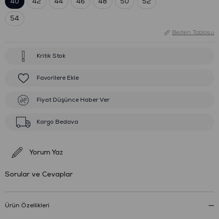
40
42
44
46
48
50
52
54
Beden Tablosu
Kritik Stok
Favorilere Ekle
Fiyat Düşünce Haber Ver
Kargo Bedava
Yorum Yaz
Sorular ve Cevaplar
Ürün Özellikleri