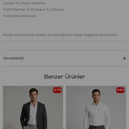
Comfort Fit, Klasik Pantolon
% 65 Polyester % 33 Viskoz % 2 Elastan
Türkiye'de Üretilmiştir.
Stüdyo çekimlerinde renkler ışık farklılığından dolayı değişiklik gösterebilir.
Yorumlar
(0)
Benzer Ürünler
%78
%80