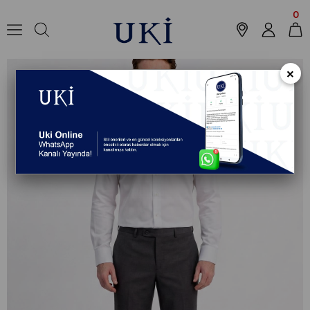
Anasayfa
Koleksiyon
Pantolon
Klasik Pantolon
ANTRASİT Comfort F
0
×