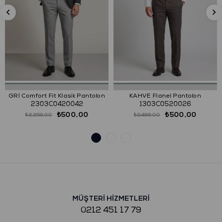
GRİ Comfort Fit Klasik Pantolon
KAHVE Flanel Pantolon
2303C0420042
1303C0520026
₺500,00
₺500,00
₺2.259,00
₺2.499,00
MÜŞTERİ HİZMETLERİ
0212 451 17 79