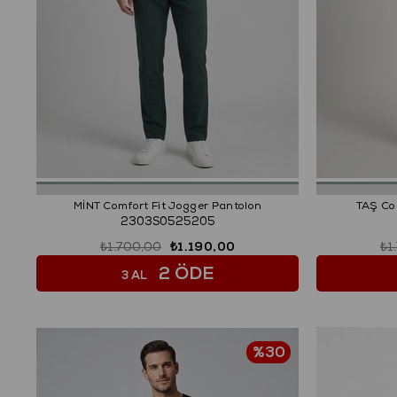
MİNT Comfort Fit Jogger Pantolon
TAŞ Co
2303S0525205
₺1.700,00
₺1.190,00
₺1
2 ÖDE
3 AL
%30