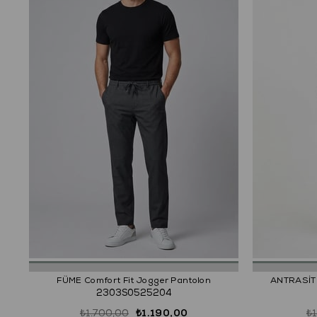
FÜME Comfort Fit Jogger Pantolon
ANTRASİT 
2303S0525204
₺1.700,00
₺1.190,00
₺