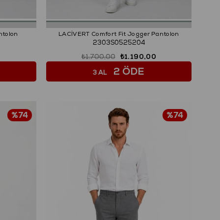
ntolon
LACİVERT Comfort Fit Jogger Pantolon
2303S0525204
0
₺1.700,00
₺1.190,00
2 ÖDE
3 AL
%74
%74