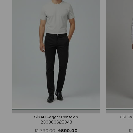
SİYAH Jogger Pantolon
GRİ Co
2303C0625048
₺1.790,00
₺890,00
₺