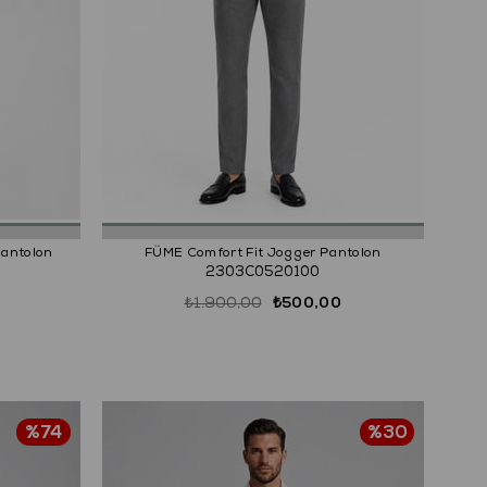
Pantolon
FÜME Comfort Fit Jogger Pantolon
2303C0520100
₺1.900,00
₺500,00
%74
%30