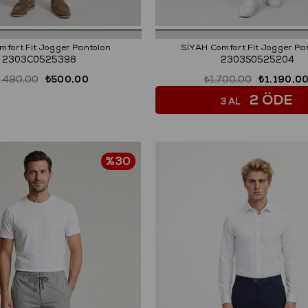
mfort Fit Jogger Pantolon
SİYAH Comfort Fit Jogger Pa
2303C0525398
2303S0525204
1.490,00
₺500,00
₺1.700,00
₺1.190,0
2 ÖDE
3 AL
%30