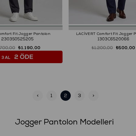
mfort Fit Jogger Pantolon
LACİVERT Comfort Fit Jogger 
2303S0525205
1303C6520066
.700,00
₺1.190,00
₺1.200,00
₺500,00
2 ÖDE
3 AL
<
1
2
3
>
Jogger Pantolon Modelleri