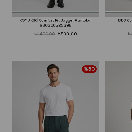
KOYU GRİ Comfort Fit Jogger Pantolon
BEJ Co
2303C0525398
₺1.490,00
₺500,00
₺
%30