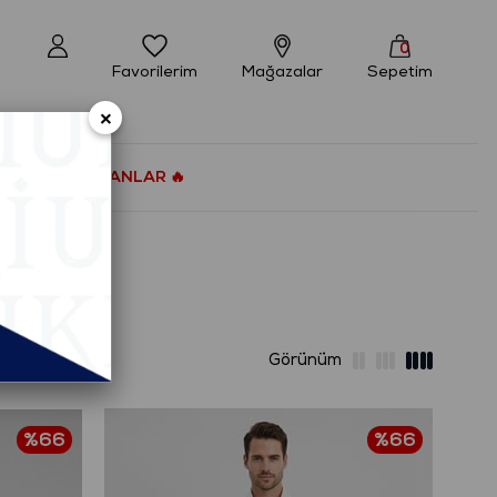
0
Favorilerim
Mağazalar
Sepetim
×
ÇOK SATANLAR 🔥
%66
%66