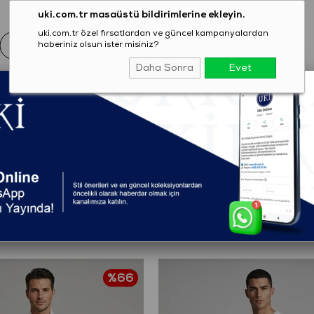
uki.com.tr masaüstü bildirimlerine ekleyin.
uki.com.tr özel fırsatlardan ve güncel kampanyalardan
haberiniz olsun ister misiniz?
Daha Sonra
Evet
EZON
GİYİM
AYAKKABI
AKSESUAR
T-SHIRT
%66