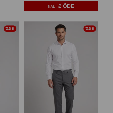
2 ÖDE
3 AL
%58
%58