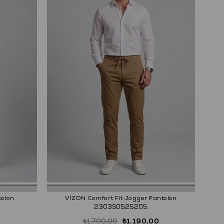
tolon
VİZON Comfort Fit Jogger Pantolon
2303S0525205
₺1.700,00
₺1.190,00