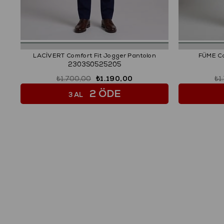
LACİVERT Comfort Fit Jogger Pantolon
FÜME Co
2303S0525205
₺1.700,00
₺1.190,00
₺1
2 ÖDE
3 AL