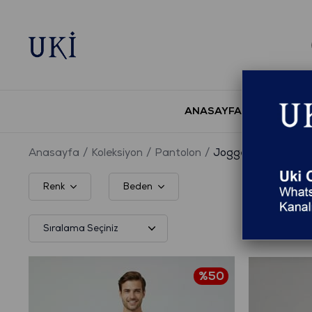
ANASAYFA
YENİ S
Anasayfa
Koleksiyon
Pantolon
Jogger Pantolon
Renk
Beden
%50