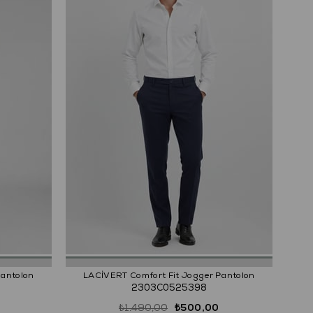
Pantolon
LACİVERT Comfort Fit Jogger Pantolon
2303C0525398
₺1.490,00
₺500,00