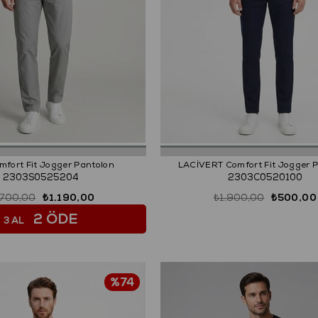
mfort Fit Jogger Pantolon
LACİVERT Comfort Fit Jogger 
2303S0525204
2303C0520100
.700,00
₺1.190,00
₺1.900,00
₺500,00
2 ÖDE
3 AL
%74