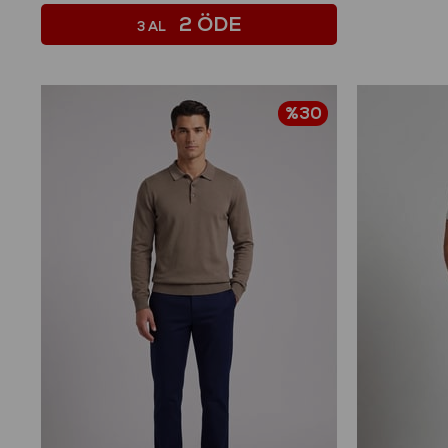
2 ÖDE
3 AL
%30