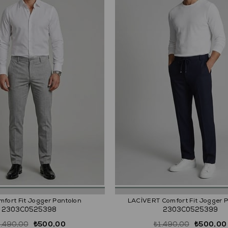
mfort Fit Jogger Pantolon
LACİVERT Comfort Fit Jogger 
2303C0525398
2303C0525399
1.490,00
₺500,00
₺1.490,00
₺500,00