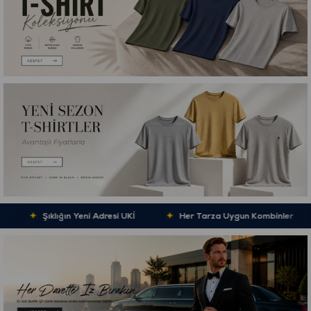
✦
Şıklığın Yeni Adresi UKİ
✦
Her Tarza Uygun Kombinler
✦
M