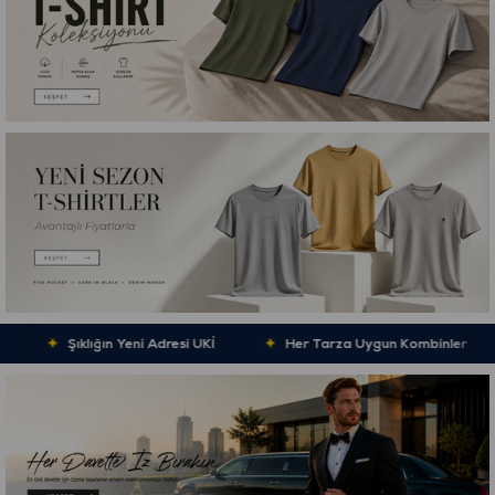
✦
Şıklığın Yeni Adresi UKİ
✦
Her Tarza Uygun Kombinler
✦
M