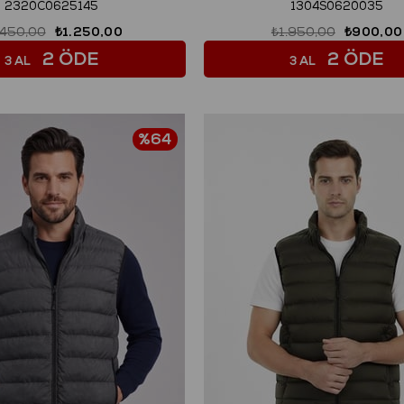
2320C0625145
1304S0620035
.450,00
₺1.250,00
₺1.950,00
₺900,00
2 ÖDE
2 ÖDE
3 AL
3 AL
%64