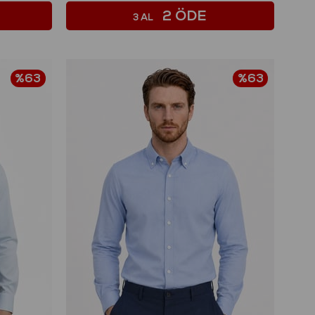
2 ÖDE
3 AL
%63
%63