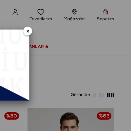
0
Favorilerim
Mağazalar
Sepetim
×
ÇOK SATANLAR 🔥
%30
%63