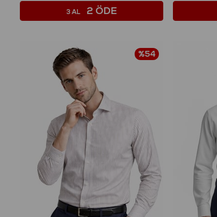
2 ÖDE
3 AL
%54