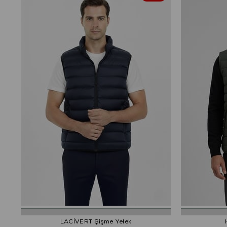
LACİVERT Şişme Yelek