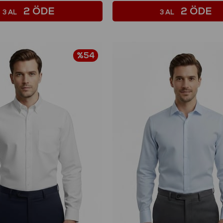
2 ÖDE
2 ÖDE
3 AL
3 AL
%54