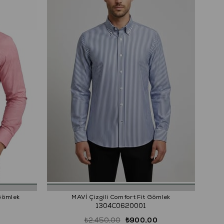
 Gömlek
MAVİ Çizgili Comfort Fit Gömlek
1304C0620001
₺2.450,00
₺900,00