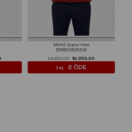
KIRMIZI Şişme Yelek
2599C0625019
0
₺3.450,00
₺1.250,00
2 ÖDE
3 AL