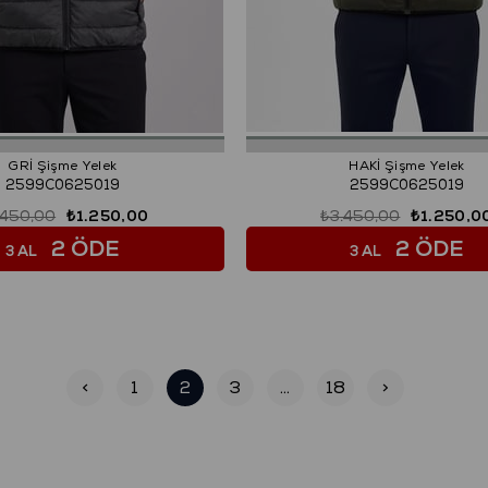
GRİ Şişme Yelek
HAKİ Şişme Yelek
2599C0625019
2599C0625019
.450,00
₺1.250,00
₺3.450,00
₺1.250,0
2 ÖDE
2 ÖDE
3 AL
3 AL
<
1
2
3
...
18
>