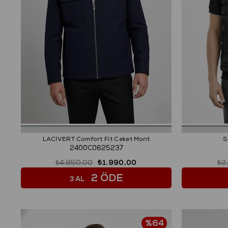
LACİVERT Comfort Fit Ceket Mont
S
2400C0625237
₺4.950,00
₺1.990,00
₺2
2 ÖDE
3 AL
%64