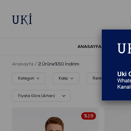
ANASAYFA
YENİ S
Anasayfa
2.Ürüne%50 İndirim
Kategori
Kalıp
Renk
B
%19