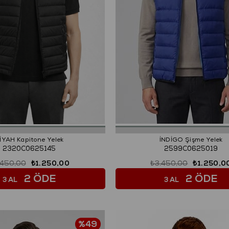
İYAH Kapitone Yelek
İNDİGO Şişme Yelek
2320C0625145
2599C0625019
.450,00
₺1.250,00
₺3.450,00
₺1.250,0
2 ÖDE
2 ÖDE
3 AL
3 AL
%49