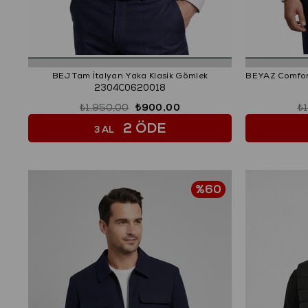
BEJ Tam İtalyan Yaka Klasik Gömlek
2304C0620018
₺1.950,00
₺900,00
₺
2 ÖDE
3 AL
%60