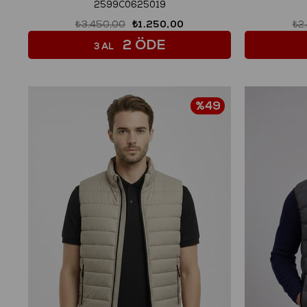
2599C0625019
₺3.450,00
₺1.250,00
₺2
2 ÖDE
3 AL
%49