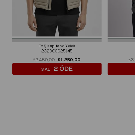
TAŞ Kapitone Yelek
2320C0625145
₺2.450,00
₺1.250,00
₺3
2 ÖDE
3 AL