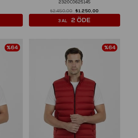
2320C0625145
₺2.450,00
₺1.250,00
2 ÖDE
3 AL
%64
%64