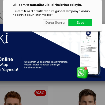
uki.com.tr masaüstü bildirimlerine ekleyin.
uki.com.tr özel fırsatlardan ve güncel kampanyalardan
haberiniz olsun ister misiniz?
Daha Sonra
Evet
EZON
GİYİM
AYAKKABI
AKSESUAR
T-SHIRT
eden
%30