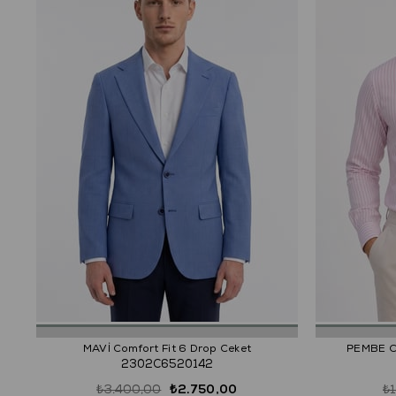
MAVİ Comfort Fit 6 Drop Ceket
PEMBE Co
2302C6520142
₺3.400,00
₺2.750,00
₺