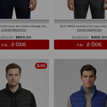
BEYAZ Comfort Fit Uzun Kol Oxford Klasik Gömlek
BUZ MAVİ Comfort Fit Uzun Ko
2304C0620012
1304C0620026
1.950,00
₺900,00
₺2.450,00
₺900,00
2 ÖDE
2 ÖDE
3 AL
3 AL
%49