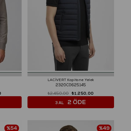
LACİVERT Kapitone Yelek
2320C0625145
0
₺2.450,00
₺1.250,00
2 ÖDE
3 AL
%54
%49