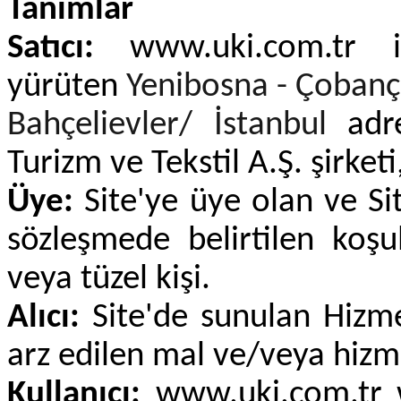
Tanımlar
Satıcı:
www.uki.com.tr int
yürüten
Yenibosna - Çobanç
Bahçelievler/ İstanbul
adre
Turizm ve Tekstil A.Ş. şirketi
Üye:
Site'ye üye olan ve Si
sözleşmede belirtilen koşu
veya tüzel kişi.
Alıcı:
Site'de sunulan Hizmet
arz edilen mal ve/veya hizme
Kullanıcı:
www.uki.com.tr we